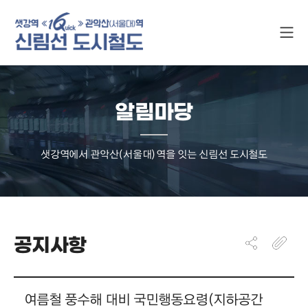
알림마당
샛강역에서 관악산(서울대)역을 잇는 신림선 도시철도
공지사항
여름철 풍수해 대비 국민행동요령(지하공간